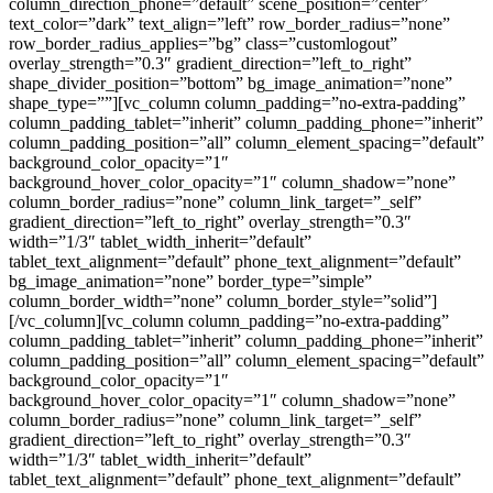
column_direction_phone=”default” scene_position=”center”
text_color=”dark” text_align=”left” row_border_radius=”none”
row_border_radius_applies=”bg” class=”customlogout”
overlay_strength=”0.3″ gradient_direction=”left_to_right”
shape_divider_position=”bottom” bg_image_animation=”none”
shape_type=””][vc_column column_padding=”no-extra-padding”
column_padding_tablet=”inherit” column_padding_phone=”inherit”
column_padding_position=”all” column_element_spacing=”default”
background_color_opacity=”1″
background_hover_color_opacity=”1″ column_shadow=”none”
column_border_radius=”none” column_link_target=”_self”
gradient_direction=”left_to_right” overlay_strength=”0.3″
width=”1/3″ tablet_width_inherit=”default”
tablet_text_alignment=”default” phone_text_alignment=”default”
bg_image_animation=”none” border_type=”simple”
column_border_width=”none” column_border_style=”solid”]
[/vc_column][vc_column column_padding=”no-extra-padding”
column_padding_tablet=”inherit” column_padding_phone=”inherit”
column_padding_position=”all” column_element_spacing=”default”
background_color_opacity=”1″
background_hover_color_opacity=”1″ column_shadow=”none”
column_border_radius=”none” column_link_target=”_self”
gradient_direction=”left_to_right” overlay_strength=”0.3″
width=”1/3″ tablet_width_inherit=”default”
tablet_text_alignment=”default” phone_text_alignment=”default”