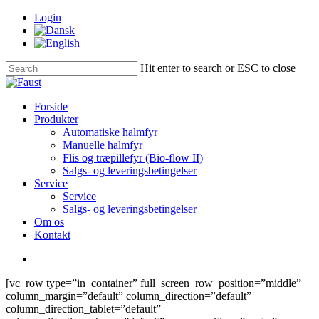
Skip
Login
to
main
content
Hit enter to search or ESC to close
Close
Search
Menu
Forside
Produkter
Automatiske halmfyr
Manuelle halmfyr
Flis og træpillefyr (Bio-flow II)
Salgs- og leveringsbetingelser
Service
Service
Salgs- og leveringsbetingelser
Om os
Kontakt
Menu
[vc_row type=”in_container” full_screen_row_position=”middle”
column_margin=”default” column_direction=”default”
column_direction_tablet=”default”