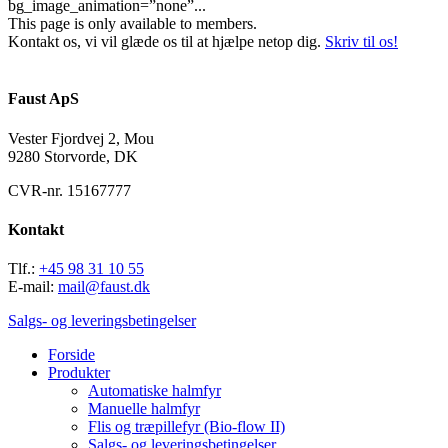
bg_image_animation=”none”...
This page is only available to members.
Kontakt os, vi vil glæde os til at hjælpe netop dig.
Skriv til os!
Faust ApS
Vester Fjordvej 2, Mou
9280 Storvorde, DK
CVR-nr. 15167777
Kontakt
Tlf.:
+45 98 31 10 55
E-mail:
mail@faust.dk
Salgs- og leveringsbetingelser
Forside
Produkter
Automatiske halmfyr
Manuelle halmfyr
Flis og træpillefyr (Bio-flow II)
Salgs- og leveringsbetingelser