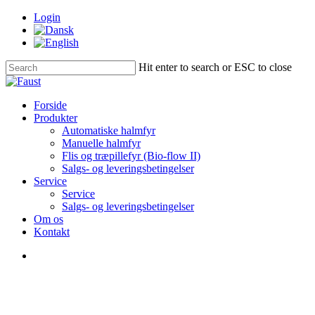
Skip
Login
to
main
content
Hit enter to search or ESC to close
Close
Search
Menu
Forside
Produkter
Automatiske halmfyr
Manuelle halmfyr
Flis og træpillefyr (Bio-flow II)
Salgs- og leveringsbetingelser
Service
Service
Salgs- og leveringsbetingelser
Om os
Kontakt
Menu