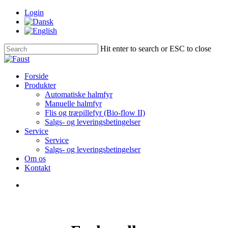
Skip
Login
to
main
content
Hit enter to search or ESC to close
Close
Search
Menu
Forside
Produkter
Automatiske halmfyr
Manuelle halmfyr
Flis og træpillefyr (Bio-flow II)
Salgs- og leveringsbetingelser
Service
Service
Salgs- og leveringsbetingelser
Om os
Kontakt
Menu