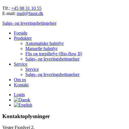
Tlf.:
+45 98 31 10 55
E-mail:
mail@faust.dk
Salgs- og leveringsbetingelser
Forside
Produkter
Automatiske halmfyr
Manuelle halmfyr
Flis og træpillefyr (Bio-flow II)
Salgs- og leveringsbetingelser
Service
Service
Salgs- og leveringsbetingelser
Om os
Kontakt
Login
Kontaktoplysninger
Vester Fjordvej 2,